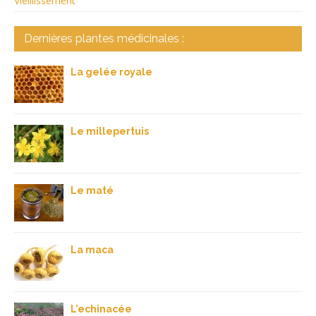
Vieillissement
Dernières plantes médicinales :
La gelée royale
Le millepertuis
Le maté
La maca
L’echinacée